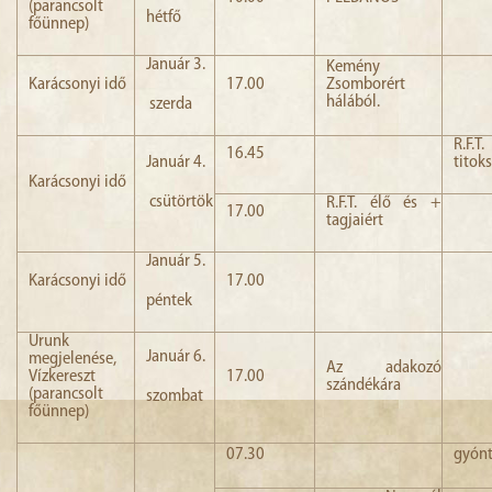
(parancsolt
hétfő
főünnep)
Január 3.
Kemény
Karácsonyi idő
17.00
Zsomborért
hálából.
szerda
R.F.T.
16.45
Január 4.
titok
Karácsonyi idő
csütörtök
R.F.T. élő és +
17.00
tagjaiért
Január 5.
Karácsonyi idő
17.00
péntek
Urunk
Január 6.
megjelenése,
Az adakozó
Vízkereszt
17.00
szándékára
(parancsolt
szombat
főünnep)
07.30
gyónt