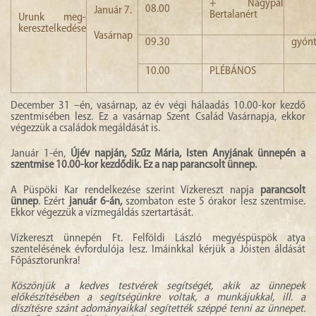
+ Nagypál
08.00
Január 7.
Bertalanért
Urunk meg-
keresztelkedése
Vasárnap
09.30
gyónt
10.00
PLÉBÁNOS
December 31 –én, vasárnap, az év végi hálaadás 10.00-kor kezdő
szentmisében lesz. Ez a vasárnap Szent Család Vasárnapja, ekkor
végezzük a családok megáldását is.
Január 1-én,
Újév napján, Szűz Mária, Isten Anyjának ünnepén a
szentmise 10.00-kor kezdődik. Ez a nap parancsolt ünnep.
A Püspöki Kar rendelkezése szerint Vízkereszt napja
parancsolt
ünnep
. Ezért
január 6-án,
szombaton este 5 órakor lesz szentmise.
Ekkor végezzük a vízmegáldás szertartását.
Vízkereszt ünnepén Ft. Felföldi László megyéspüspök atya
szentelésének évfordulója lesz. Imáinkkal kérjük a Jóisten áldását
Főpásztorunkra!
Köszönjük a kedves testvérek segítségét, akik az ünnepek
előkészítésében a segítségünkre voltak, a munkájukkal, ill. a
díszítésre szánt adományaikkal segítették széppé tenni az ünnepet.