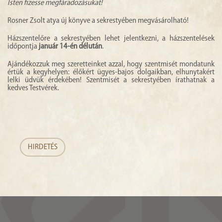
Isten fizesse megfáradozásukat!
Rosner Zsolt atya új könyve a sekrestyében megvásárolható!
Házszentelőre a sekrestyében lehet jelentkezni, a házszentelések
időpontja
január 14-én délután
.
Ajándékozzuk meg szeretteinket azzal, hogy szentmisét mondatunk
értük a kegyhelyen: élőkért ügyes-bajos dolgaikban, elhunytakért
lelki üdvük érdekében! Szentmisét a sekrestyében írathatnak a
kedves Testvérek.
HIRDETÉS