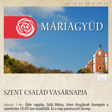
HU
CZ
FR
HR
IT
DE
EN
Máriagyűd
BASILIKA
FÜR PILGER
Szent Család Vasárnapja
WALLFAHRT
Január 1-én,
Újév napján, Szűz Mária, Isten Anyjának ünnepén a
szentmise 10.00-kor kezdődik. Ez a nap parancsolt ünnep.
ÖFFNUNGSZEITEN