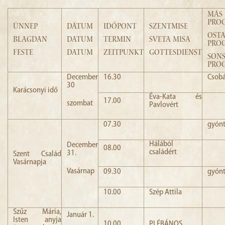
MÁS
GOTTESDIENSTE
PRO
ÜNNEP
DÁTUM
IDŐPONT
SZENTMISE
OSTA
BLAGDAN
PFARREI
DATUM
TERMIN
SVETA MISA
PRO
FESTE
DATUM
ZEITPUNKT
GOTTESDIENST
SONS
INSPIRIEREN LASSEN
PRO
December
16.30
Csobá
KONTAKT
30
Karácsonyi idő
Éva-Kata és
17.00
szombat
Pavlovért
07.30
gyónt
Hálából
December
08.00
családért
31.
Szent Család
Vasárnapja
Vasárnap
09.30
gyónt
10.00
Szép Attila
Szűz Mária,
Január 1.
Isten anyja
10.00
PLÉBÁNOS