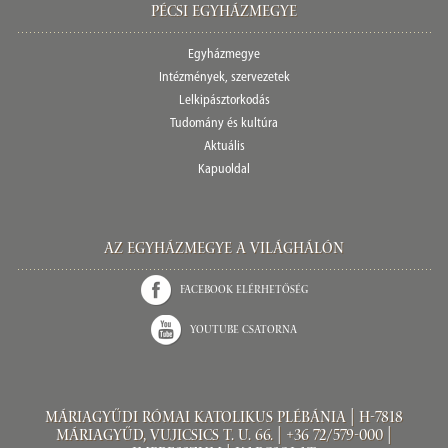
Pécsi egyházmegye
Egyházmegye
Intézmények, szervezetek
Lelkipásztorkodás
Tudomány és kultúra
Aktuális
Kapuoldal
Az Egyházmegye a világhálón
Facebook elérhetőség
Youtube csatorna
Máriagyűdi Római Katolikus Plébánia | H-7818
Máriagyűd, Vujicsics T. u. 66. | +36 72/579-000 |