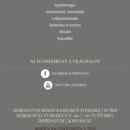
Egyházmegye
Intézmények, szervezetek
Lelkipásztorkodás
Tudomány és kultúra
Aktuális
Kapuoldal
Az Egyházmegye a világhálón
Facebook elérhetőség
Youtube csatorna
Máriagyűdi Római Katolikus Plébánia | H-7818
Máriagyűd, Vujicsics T. u. 66. | +36 72/579-000 |
Impresszum
|
Kapcsolat
Minden jog fenntartva. © 2026