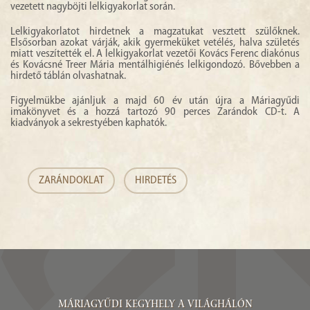
vezetett nagyböjti lelkigyakorlat során.
Lelkigyakorlatot hirdetnek a magzatukat vesztett szülőknek.
Elsősorban azokat várják, akik gyermeküket vetélés, halva születés
miatt veszítették el. A lelkigyakorlat vezetői Kovács Ferenc diakónus
és Kovácsné Treer Mária mentálhigiénés lelkigondozó. Bővebben a
hirdető táblán olvashatnak.
Figyelmükbe ajánljuk a majd 60 év után újra a Máriagyűdi
imakönyvet és a hozzá tartozó 90 perces Zarándok CD-t. A
kiadványok a sekrestyében kaphatók.
ZARÁNDOKLAT
HIRDETÉS
Máriagyűdi Kegyhely a világhálón