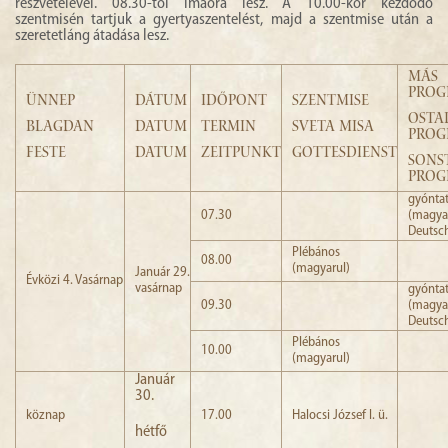
részvételével. 08.30-tól imaóra lesz. A 10.00-kor kezdődő
szentmisén tartjuk a gyertyaszentelést, majd a szentmise után a
szeretetláng átadása lesz.
MISA
MÁS
ŽUPA
PRO
ÜNNEP
DÁTUM
IDŐPONT
SZENTMISE
OSTA
MOLITVA
BLAGDAN
DATUM
TERMIN
SVETA MISA
PROG
FESTE
DATUM
ZEITPUNKT
GOTTESDIENST
SONS
VEZE
PRO
gyónta
07.30
(magya
Deutsc
Plébános
08.00
(magyarul)
Január 29.
Évközi 4. Vasárnap
vasárnap
gyónta
09.30
(magya
Deutsc
Plébános
10.00
(magyarul)
Január
30.
köznap
17.00
Halocsi József l. ü.
hétfő