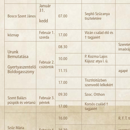
Január
31.
Segítő Szűzanya
Bosco Szent János
07.00
tiszteletére
kedd
Február 1.
Vizán család élő és
köznap
17.00
szerda
† tagjaiért
Szerete
08.30
imaórá
Urunk
Bemutatása
P. Kozma Lajos
10.00
Kájusz atya l. ü.
Február 2.
Gyertyaszentelő
csütörtök
11.15
agapé
Boldogasszony
Tisztítótűzben
17.00
szenvedő lelkekért
09.30
Szoc. Otthon
Szent Balázs
Február 3.
püspök és vértanú
péntek
Korsós család †
17.00
tagjaiért
16.00
R. F. T.
Szűz Mária