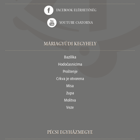
Facebook elérhetőség
Youtube csatorna
Máriagyűdi Kegyhely
Bazilika
Hodočasnicima
Proštenje
Crkva je otvorena
Misa
župa
Molitva
Veze
Pécsi egyházmegye