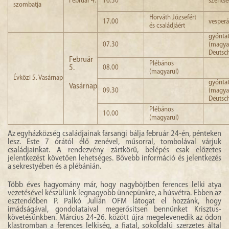
Február 4.
16.30
szents
szombatja
Horváth Józsefért
17.00
vesperá
és családjáért
gyónta
07.30
(magya
Deutsc
Február
Plébános
5.
08.00
(magyarul)
Évközi 5. Vasárnap
gyónta
Vasárnap
09.30
(magya
Deutsc
Plébános
10.00
(magyarul)
Az egyházközség családjainak farsangi bálja február 24-én, pénteken
lesz. Este 7 órától élő zenével, műsorral, tombolával várjuk
családjainkat. A rendezvény zártkörű, belépés csak előzetes
jelentkezést követően lehetséges. Bővebb információ és jelentkezés
a sekrestyében és a plébánián.
Több éves hagyomány már, hogy nagyböjtben ferences lelki atya
vezetésével készülünk legnagyobb ünnepünkre, a húsvétra. Ebben az
esztendőben P. Palkó Julián OFM látogat el hozzánk, hogy
imádságával, gondolataival megerősítsen bennünket Krisztus-
követésünkben. Március 24-26. között újra megelevenedik az ódon
klastromban a ferences lelkiség, a fiatal, sokoldalú szerzetes által