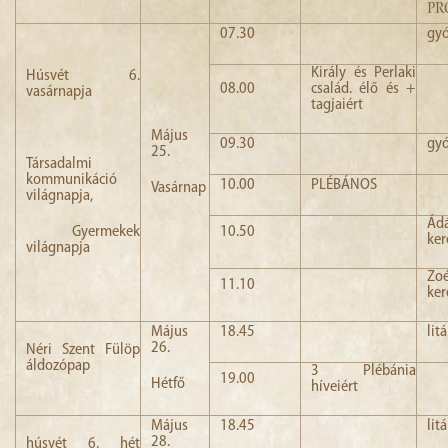
PR
07.30
gyó
Király és Perlaki
Húsvét 6.
08.00
család. élő és +
vasárnapja
tagjaiért
Május
09.30
gyó
25.
Társadalmi
kommunikáció
10.00
PLÉBÁNOS
Vasárnap
világnapja,
Ád
Gyermekek
10.50
ker
világnapja
Z
11.10
ker
Május
18.45
lit
26.
Néri Szent Fülöp
áldozópap
3 Plébánia
19.00
Hétfő
híveiért
Május
18.45
lit
28.
húsvét 6. hét