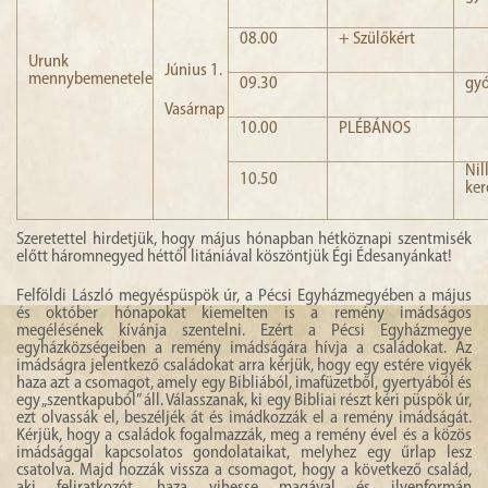
08.00
+ Szülőkért
Urunk
Június 1.
mennybemenetele
09.30
gyó
Vasárnap
10.00
PLÉBÁNOS
Nil
10.50
ker
Szeretettel hirdetjük, hogy május hónapban hétköznapi szentmisék
előtt háromnegyed héttől litániával köszöntjük Égi Édesanyánkat!
Felföldi László megyéspüspök úr, a Pécsi Egyházmegyében a május
és október hónapokat kiemelten is a remény imádságos
megélésének kívánja szentelni. Ezért a Pécsi Egyházmegye
egyházközségeiben a remény imádságára hívja a családokat. Az
imádságra jelentkező családokat arra kérjük, hogy egy estére vigyék
haza azt a csomagot, amely egy Bibliából, imafüzetből, gyertyából és
egy „szentkapuból” áll. Válasszanak, ki egy Bibliai részt kéri püspök úr,
ezt olvassák el, beszéljék át és imádkozzák el a remény imádságát.
Kérjük, hogy a családok fogalmazzák, meg a remény ével és a közös
imádsággal kapcsolatos gondolataikat, melyhez egy űrlap lesz
csatolva. Majd hozzák vissza a csomagot, hogy a következő család,