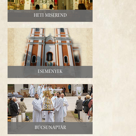
PROGRAM
Heti miserend
KAPCSOLAT
Események
Búcsúnaptár