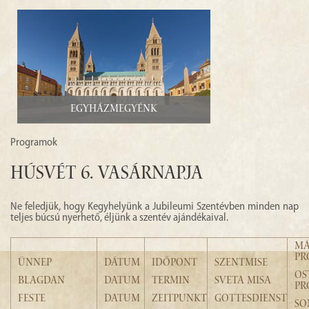
Egyházmegyénk
Programok
Húsvét 6. vasárnapja
Ne feledjük, hogy Kegyhelyünk a Jubileumi Szentévben minden nap
teljes búcsú nyerhető, éljünk a szentév ajándékaival.
MÁ
PR
ÜNNEP
DÁTUM
IDŐPONT
SZENTMISE
OS
BLAGDAN
DATUM
TERMIN
SVETA MISA
PR
FESTE
DATUM
ZEITPUNKT
GOTTESDIENST
SO