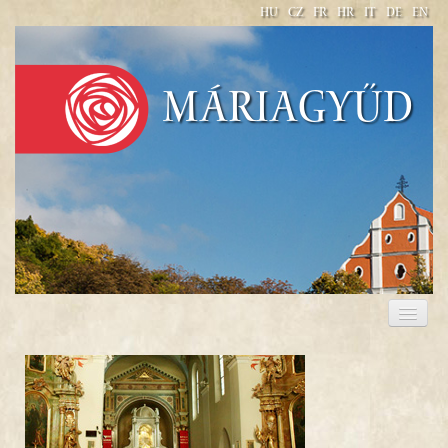
HU
CZ
FR
HR
IT
DE
EN
Máriagyűd
KEGYHELY
IMÁDSÁGOK, ÉNEKEK
PLÉBÁNIA
SZÁLLÁS