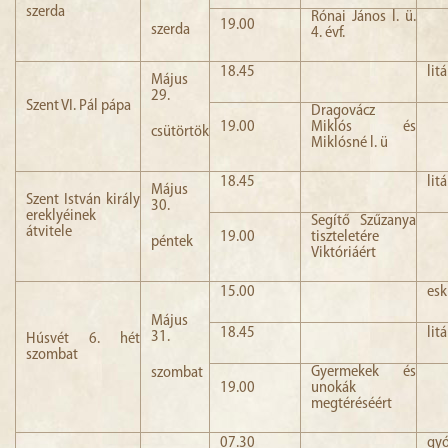
szerda
Rónai János l. ü.
19.00
szerda
4. évf.
18.45
lit
Május
29.
Szent VI. Pál pápa
Dragovácz
19.00
Miklós és
csütörtök
Miklósné l. ü
18.45
lit
Május
Szent István király
30.
ereklyéinek
Segítő Szűzanya
átvitele
19.00
tiszteletére
péntek
Viktóriáért
15.00
es
Május
18.45
lit
31.
Húsvét 6. hét
szombat
Gyermekek és
szombat
19.00
unokák
megtéréséért
07.30
gyó