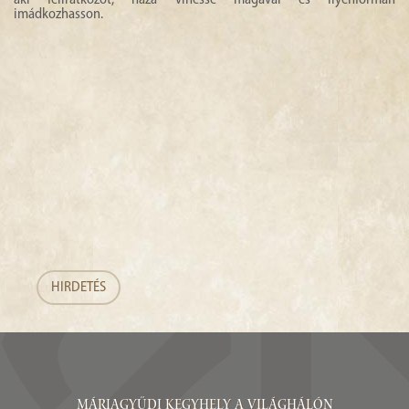
aki feliratkozót, haza vihesse magával és ilyenformán
imádkozhasson.
HIRDETÉS
Máriagyűdi Kegyhely a világhálón