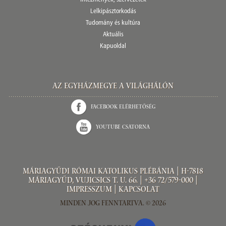
Lelkipásztorkodás
Tudomány és kultúra
Aktuális
Kapuoldal
Az Egyházmegye a világhálón
Facebook elérhetőség
Youtube csatorna
Máriagyűdi Római Katolikus Plébánia | H-7818
Máriagyűd, Vujicsics T. u. 66. | +36 72/579-000 |
Impresszum
|
Kapcsolat
Minden jog fenntartva. © 2026