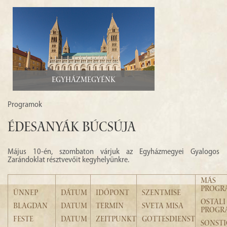
Egyházmegyénk
Programok
Édesanyák búcsúja
Május 10-én, szombaton várjuk az Egyházmegyei Gyalogos
Zarándoklat résztvevőit kegyhelyünkre.
MÁS
PROGR
ÜNNEP
DÁTUM
IDŐPONT
SZENTMISE
OSTALI
BLAGDAN
DATUM
TERMIN
SVETA MISA
PROGR
FESTE
DATUM
ZEITPUNKT
GOTTESDIENST
SONSTI