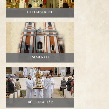
PROGRAM
Heti miserend
KAPCSOLAT
Események
Búcsúnaptár