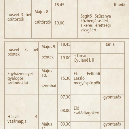
18.45
litánia
Május 8.
húsvét 3. hét
Segítő Szűzanya
csütörtök
közbenjárásáért,
csütörtök
19.00
sikeres érettségi
vizsgáért
18.45
litánia
Május 9.
húsvét 3. hét
péntek
+Tímár
péntek
19.00
Gyuláné l. ü
Május
Egyházmegyei
Ft. Felföldi
10.
gyalogos
15.30
László
zarándoklat
megyéspüspök
szombat
07.30
gyóntatás
Élő
08.00
családtagokért
Húsvét 4.
vasárnapja
Május
09.30
gyóntatás