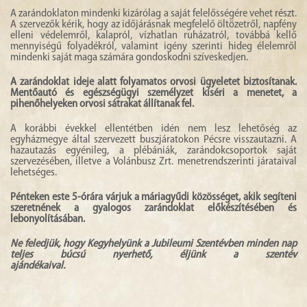
A zarándoklaton mindenki kizárólag a saját felelősségére vehet részt.
A szervezők kérik, hogy az időjárásnak megfelelő öltözetről, napfény
elleni védelemről, kalapról, vízhatlan ruházatról, továbbá kellő
mennyiségű folyadékról, valamint igény szerinti hideg élelemről
mindenki saját maga számára gondoskodni szíveskedjen.
A zarándoklat ideje alatt folyamatos orvosi ügyeletet biztosítanak.
Mentőautó és egészségügyi személyzet kíséri a menetet, a
pihenőhelyeken orvosi sátrakat állítanak fel.
A korábbi évekkel ellentétben idén nem lesz lehetőség az
egyházmegye által szervezett buszjáratokon Pécsre visszautazni. A
hazautazás egyénileg, a plébániák, zarándokcsoportok saját
szervezésében, illetve a Volánbusz Zrt. menetrendszerinti járataival
lehetséges.
Pénteken este 5-órára várjuk a máriagyűdi közösséget, akik segíteni
szeretnének a gyalogos zarándoklat előkészítésében és
lebonyolításában.
Ne feledjük, hogy Kegyhelyünk a Jubileumi Szentévben minden nap
teljes búcsú nyerhető, éljünk a szentév
ajándékaival.