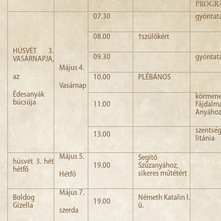
PROGR
07.30
gyóntat
08.00
†szülőkért
HÚSVÉT 3.
09.30
gyóntat
VASÁRNAPJA,
Május 4.
az
10.00
PLÉBÁNOS
Vasárnap
Édesanyák
körme
búcsúja
11.00
Fájdalm
Anyáho
szentsé
13.00
litánia
Május 5.
Segítő
húsvét 3. hét
19.00
Szűzanyához,
hétfő
sikeres műtétért
Hétfő
Május 7.
Boldog
Németh Katalin l.
19.00
Gizella
ü.
szerda