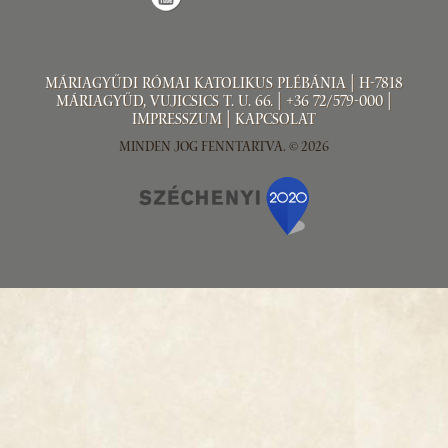
Máriagyűdi Római Katolikus Plébánia | H-7818
Máriagyűd, Vujicsics T. u. 66. | +36 72/579-000 |
Impresszum
|
Kapcsolat
Minden jog fenntartva. © 2026