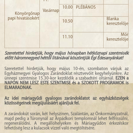
11.
10.00
PLÉBÁNOS
Vasárnap
Könyörgőnap
papi hivatásokért
Blanka
10.50
keresztelője
Mór
11.10
keresztelője
Szeretettel hirdetjük, hogy május hónapban hétköznapi szentmisék
előtt háromnegyed héttől litániával köszöntjük Égi Édesanyánkat!
Szeretettel hirdetjük, hogy május 10-én, szombaton várjuk az
Egyházmegyei Gyalogos Zarándoklat résztvevőit kegyhelyünkre. Az
ünnepi szentmise 15.30-kor kezdődik a szabadtéri oltárnál.
EZEN a
NAPON NEM LESZ ESTE SZENTMISE és a SZOKOTT PROGRAMOK is
ELMARADNAK.
Az idei máriagyűdi gyalogos zarándoklatot az egyházközségek
közösségeinek megújulásáért ajánljuk fel.
A zarándokút során, két helyszínen, Szalántán, az Önkormányzatnál,
majd pedig a Túronynál az Árpádkori templomnál lehet felfrissülni,
regenerálódni. A megállóhelyeken és Máriagyűdön érkezéskor
lehetőség lesz a kulacsok vízzel való megtöltésére.