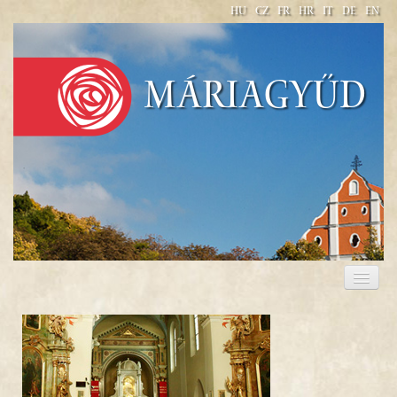
HU
CZ
FR
HR
IT
DE
EN
Máriagyűd
KEGYHELY
IMÁDSÁGOK, ÉNEKEK
PLÉBÁNIA
SZÁLLÁS