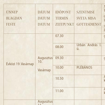
ÜNNEP
DÁTUM
IDŐPONT
SZENTMISE
BLAGDAN
DATUM
TERMIN
SVETA MISA
FESTE
DATUM
ZEITPUNKT
GOTTESDIENST
07.30
Urbán András l.
08.00
ü.
Augusztus
09.30
10.
Évközi 19. Vasárnap
10.00
PLÉBÁNOS
Vasárnap
10.50
11.00
Augusztus