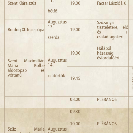
11.
Szent Klára szűz
19.00
Facsar László l. ü.
hétfő
Augusztus
Szűzanya
13.
tiszteletére, élő
Boldog XI. Ince pápa
19.00
és +
családtagokért
szerda
Hálából
19.00
házassági
évfordulóért
Augusztus
Szent Maximilián
14.
Mária Kolbe
áldozópap és
vértanú
csütörtök
19.45
08.00
PLÉBÁNOS
09.30
10.00
PLÉBÁNOS
Szűz Mária
Augusztus