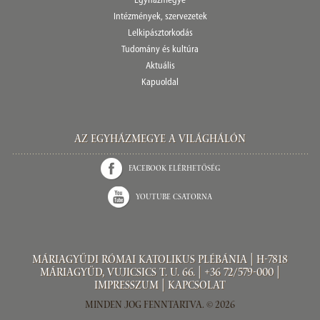
Egyházmegye
Intézmények, szervezetek
Lelkipásztorkodás
Tudomány és kultúra
Aktuális
Kapuoldal
Az Egyházmegye a világhálón
Facebook elérhetőség
Youtube csatorna
Máriagyűdi Római Katolikus Plébánia | H-7818
Máriagyűd, Vujicsics T. u. 66. | +36 72/579-000 |
Impresszum
|
Kapcsolat
Minden jog fenntartva. © 2026