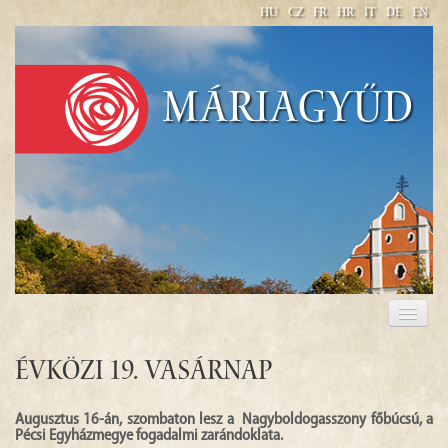
HU
CZ
FR
HR
IT
DE
EN
Máriagyűd
BAZILIKA MINOR NAVŠTÍVENÍ PANNY MARIE V
MÁRIAGYŰD
Évközi 19. Vasárnap
Augusztus 16-án, szombaton lesz a Nagyboldogasszony főbúcsú, a
Pécsi Egyházmegye fogadalmi zarándoklata.