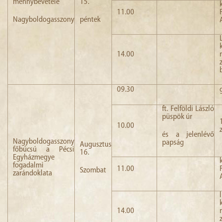
mennybevétele
15.
11.00
Nagyboldogasszony
péntek
14.00
09.30
ft. Felföldi László
püspök úr
10.00
és a jelenlévő
Nagyboldogasszony
papság
Augusztus
főbúcsú a Pécsi
16.
Egyházmegye
fogadalmi
11.00
Szombat
zarándoklata
14.00