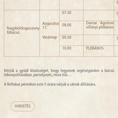
07.30
Darnai Ágoston
Augusztus
08.00
villányi plébános
17.
Nagyboldogasszony
főbúcsú
Vasárnap
09.30
10.00
PLÉBÁNOS
Kérjük a gyűdi közösséget, hogy legyenek segítségünkre a búcsú
lebonyolításában, perselyezés, mise írás…
A férfiakat pénteken este 5 órára várjuk a sátrak állítására.
HIRDETÉS