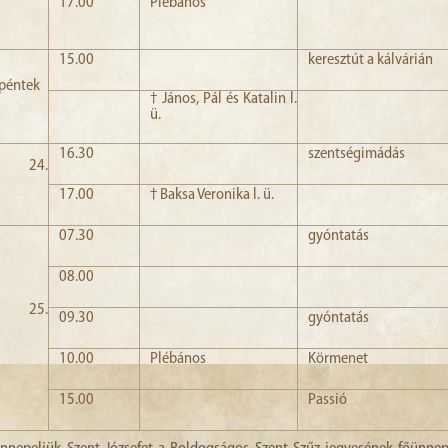
17.00
Plébános
15.00
keresztút a kálvárián
 péntek
† János, Pál és Katalin l.
ü.
16.30
szentségimádás
s 24.
17.00
† Baksa Veronika l. ü.
07.30
gyóntatás
08.00
s 25.
09.30
gyóntatás
10.00
Plébános
Körmenet
15.00
Passió