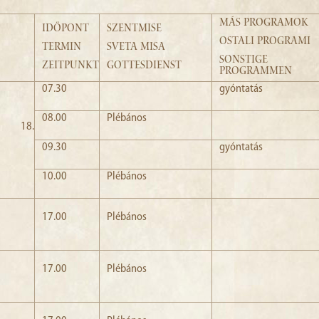
MÁS PROGRAMOK
IDŐPONT
SZENTMISE
OSTALI PROGRAMI
TERMIN
SVETA MISA
SONSTIGE
ZEITPUNKT
GOTTESDIENST
PROGRAMMEN
07.30
gyóntatás
08.00
Plébános
s 18.
09.30
gyóntatás
10.00
Plébános
17.00
Plébános
17.00
Plébános