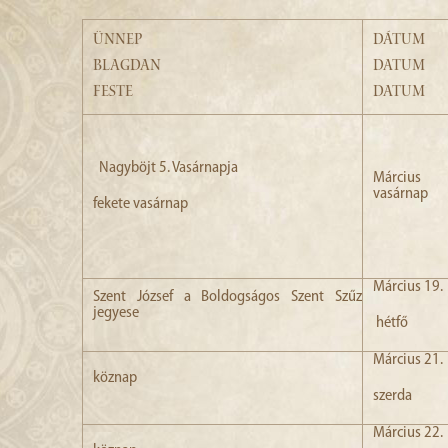
ÜNNEP
DÁTUM
BLAGDAN
DATUM
FESTE
DATUM
Nagyböjt 5. Vasárnapja
Márciu
vasárnap
fekete vasárnap
Március 19.
Szent József a Boldogságos Szent Szűz
jegyese
hétfő
Március 21.
köznap
szerda
Március 22.