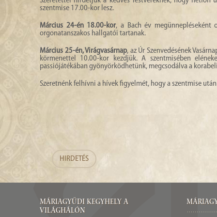
Szeretettel hirdetjük a kedves Testvéreknek, hogy hétfőn
szentmise 17.00-kor lesz.
Március 24-én 18.00-kor
, a Bach év megünnepléseként o
orgonatanszakos hallgatói tartanak.
Március 25-én, Virágvasárnap
, az Úr Szenvedésének Vasárna
körmenettel 10.00-kor kezdjük. A szentmisében eléneke
passiójátékában gyönyörködhetünk, megcsodálva a korabeli 
Szeretnénk felhívni a hívek figyelmét, hogy a szentmise után l
HIRDETÉS
Máriagyűdi Kegyhely a
Máriagy
világhálón