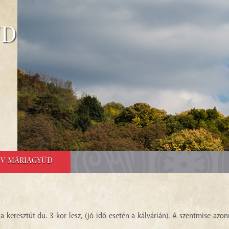
űd
E V MÁRIAGYŰD
keresztút du. 3-kor lesz, (jó idő esetén a kálvárián). A szentmise azon