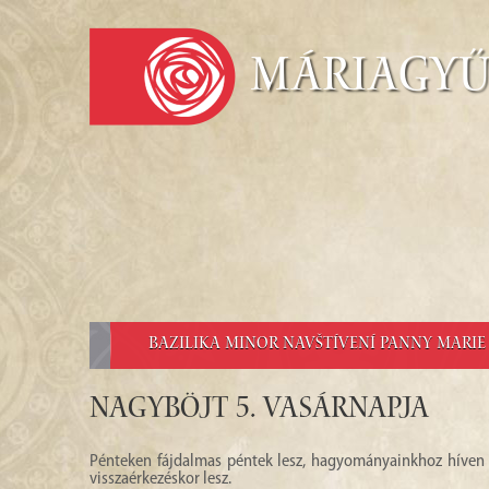
Máriagy
BAZILIKA MINOR NAVŠTÍVENÍ PANNY MARI
Nagyböjt 5. Vasárnapja
Pénteken fájdalmas péntek lesz, hagyományainkhoz híven a 
visszaérkezéskor lesz.