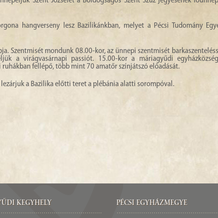
 ünnepeljük Szent Józsefet a Boldogságos Szent Szűz jegyesének főünnep
rgona hangverseny lesz Bazilikánkban, melyet a Pécsi Tudomány Eg
pja. Szentmisét mondunk 08.00-kor, az ünnepi szentmisét barkaszenteléss
ljük a virágvasárnapi passiót. 15.00-kor a máriagyűdi egyházközsé
ruhákban fellépő, több mint 70 amatőr színjátszó előadását.
ezárjuk a Bazilika előtti teret a plébánia alatti sorompóval.
űdi Kegyhely
Pécsi egyházmegye