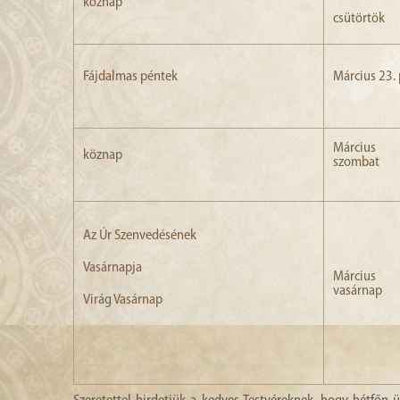
köznap
csütörtök
Fájdalmas péntek
Március 23.
Márciu
köznap
szombat
Az Úr Szenvedésének
Vasárnapja
Márciu
vasárnap
Virág Vasárnap