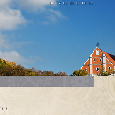
HU
CZ
FR
HR
IT
DE
EN
nal a