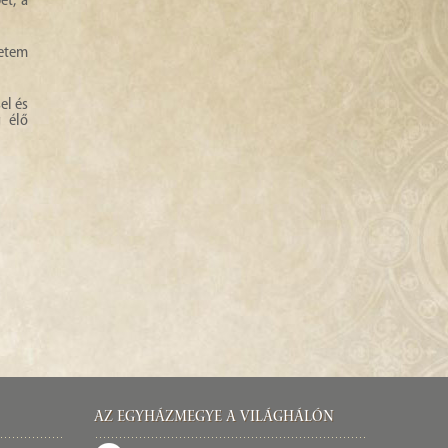
ét, a
yetem
el és
g élő
Az Egyházmegye a világhálón