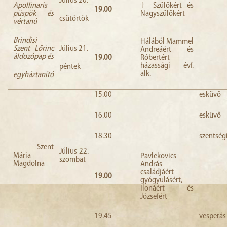
Július 20.
Apollinaris
† Szülőkért és
19.00
püspök és
Nagyszülőkért
csütörtök
vértanú
Brindisi
Hálából Mammel
Szent Lőrinc
Július 21.
Andreáért és
áldozópap és
19.00
Róbertért
házassági évf.
péntek
alk.
egyháztanító
15.00
esküvő
16.00
esküvő
18.30
szentsé
Szent
Július 22.
Mária
Pavlekovics
szombat
Magdolna
András
családjáért
19.00
gyógyulásért,
Ilonáért és
Józsefért
19.45
vesperás