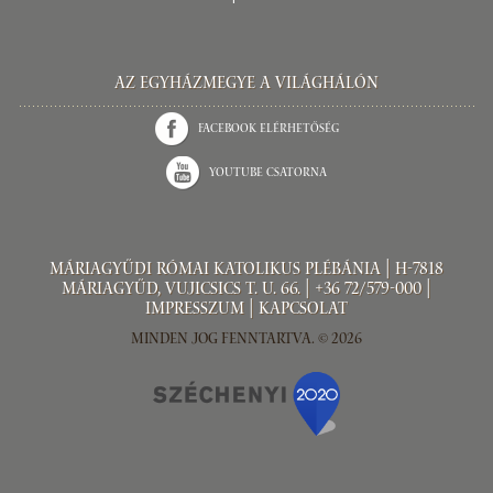
Az Egyházmegye a világhálón
Facebook elérhetőség
Youtube csatorna
Máriagyűdi Római Katolikus Plébánia | H-7818
Máriagyűd, Vujicsics T. u. 66. | +36 72/579-000 |
Impresszum
|
Kapcsolat
Minden jog fenntartva. © 2026