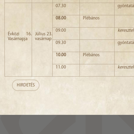
07.30
gyóntatá
08.00
Plébános
09.00
kereszte
Évközi 16.
Július 23.
Vasárnapja
vasárnap
09.30
gyóntatá
10.00
Plébános
11.00
kereszte
HIRDETÉS