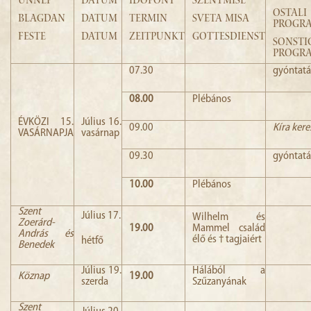
ÜNNEP
DÁTUM
IDŐPONT
SZENTMISE
OSTALI
BLAGDAN
DATUM
TERMIN
SVETA MISA
PROGR
FESTE
DATUM
ZEITPUNKT
GOTTESDIENST
SONSTI
PROGR
07.30
gyóntatá
08.00
Plébános
ÉVKÖZI 15.
Július 16.
09.00
Kíra kere
VASÁRNAPJA
vasárnap
09.30
gyóntatá
10.00
Plébános
Szent
Július 17.
Wilhelm és
Zoerárd-
19.00
Mammel család
András és
élő és † tagjaiért
hétfő
Benedek
Július 19.
Hálából a
Köznap
19.00
szerda
Szűzanyának
Szent