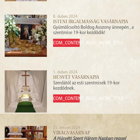
8. duben 2024
ISTENI IRGALMASSÁG VASÁRNAPJA
Gyümölcsoltó Boldog Asszony ünnepén , a
szentmise 19-kor kezdődik!
COM_CONTENT_READ_MORE_TITLE
1. duben 2024
HÚSVÉT VASÁRNAPJA
Szerdától az esti szentmisék 19-kor
kezdődnek.
COM_CONTENT_READ_MORE_TITLE
25. březen 2024
VIRÁGVASÁRNAP
A Húsvéti Szent Három Napban reggel