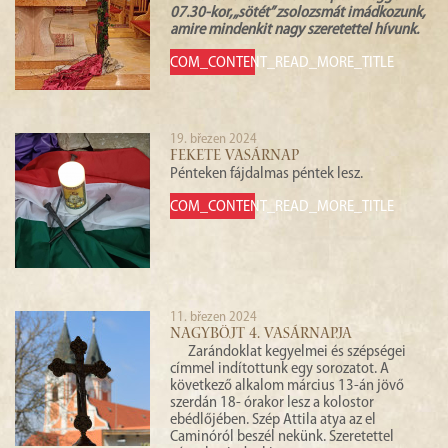
07.30-kor, „sötét” zsolozsmát imádkozunk,
amire mindenkit nagy szeretettel hívunk.
COM_CONTENT_READ_MORE_TITLE
19. březen 2024
FEKETE VASÁRNAP
Pénteken fájdalmas péntek lesz.
COM_CONTENT_READ_MORE_TITLE
11. březen 2024
NAGYBÖJT 4. VASÁRNAPJA
Zarándoklat kegyelmei és szépségei
címmel indítottunk egy sorozatot. A
következő alkalom március 13-án jövő
szerdán 18- órakor lesz a kolostor
ebédlőjében. Szép Attila atya az el
Caminóról beszél nekünk. Szeretettel