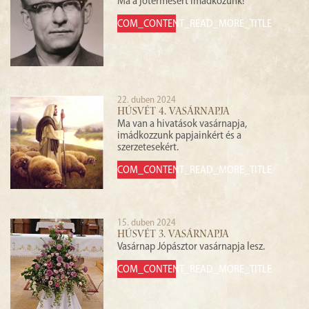
Ma a jótermésért imádkozunk!
COM_CONTENT_READ_MORE_TITLE
22. duben 2024
HÚSVÉT 4. VASÁRNAPJA
Ma van a hivatások vasárnapja,
imádkozzunk papjainkért és a
szerzetesekért.
COM_CONTENT_READ_MORE_TITLE
15. duben 2024
HÚSVÉT 3. VASÁRNAPJA
Vasárnap Jópásztor vasárnapja lesz.
COM_CONTENT_READ_MORE_TITLE