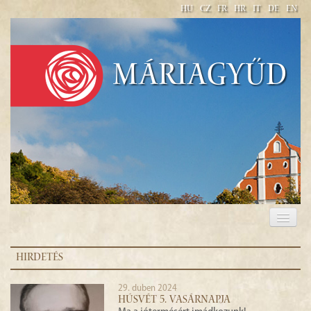
HU
CZ
FR
HR
IT
DE
EN
Máriagyűd
BAZILIKA MINOR NAVŠTÍVENÍ PANNY MARIE V
MÁRIAGYŰD
HIRDETÉS
29. duben 2024
HÚSVÉT 5. VASÁRNAPJA