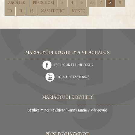
Začátek
Předchozí
3
4
5
6
7
8
9
10
11
12
Následující
Konec
Máriagyűdi Kegyhely a világhálón
Facebook elérhetőség
Youtube csatorna
Máriagyűdi Kegyhely
Bazilika minor Navštívení Panny Marie v Máriagyűd
Pécsi egyházmegye