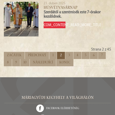
21. duben 2025
HÚSVÉTVASÁRNAP
Szerdától a szentmisék este 7-órakor
kezdődnek.
COM_CONTENT_READ_MORE_TITLE
Strana 2 z 45
Začátek
Předchozí
1
2
3
4
5
6
7
8
9
10
Následující
Konec
Máriagyűdi Kegyhely a világhálón
Facebook elérhetőség