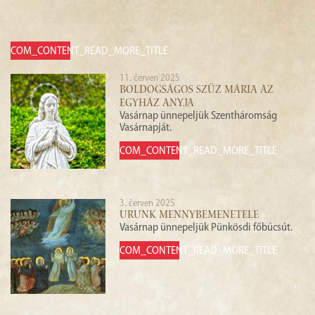
COM_CONTENT_READ_MORE_TITLE
11. červen 2025
BOLDOGSÁGOS SZŰZ MÁRIA AZ
EGYHÁZ ANYJA
Vasárnap ünnepeljük Szentháromság
Vasárnapját.
COM_CONTENT_READ_MORE_TITLE
3. červen 2025
URUNK MENNYBEMENETELE
Vasárnap ünnepeljük Pünkösdi főbúcsút.
COM_CONTENT_READ_MORE_TITLE