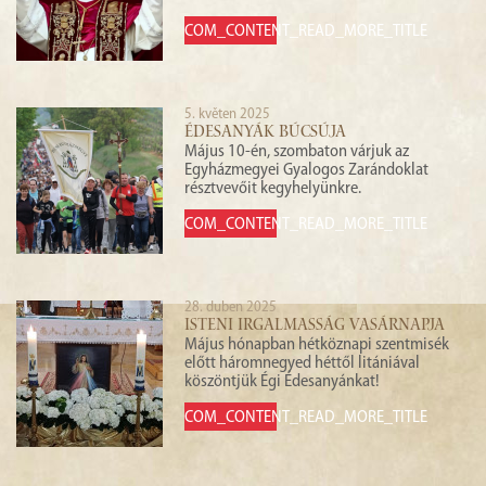
COM_CONTENT_READ_MORE_TITLE
5. květen 2025
ÉDESANYÁK BÚCSÚJA
Május 10-én, szombaton várjuk az
Egyházmegyei Gyalogos Zarándoklat
résztvevőit kegyhelyünkre.
COM_CONTENT_READ_MORE_TITLE
28. duben 2025
ISTENI IRGALMASSÁG VASÁRNAPJA
Május hónapban hétköznapi szentmisék
előtt háromnegyed héttől litániával
köszöntjük Égi Édesanyánkat!
COM_CONTENT_READ_MORE_TITLE