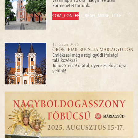
Vasárnap a 10 órai nagymise után
körmenetet tartunk.
COM_CONTENT_READ_MORE_TITLE
13. červen 2025
ÖRÖK IFJAK BÚCSÚJA MÁRIAGYŰDÖN
Emlékszel még a régi gyűdi ifjúsági
találkozókra?
Július 5-én, 9 órától, gyere és éld át újra
velünk!