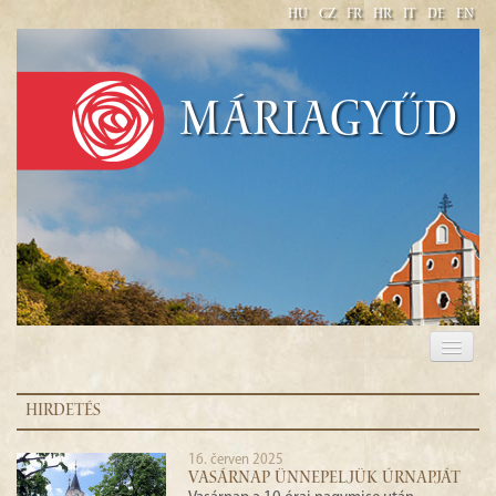
HU
CZ
FR
HR
IT
DE
EN
Máriagyűd
BAZILIKA MINOR NAVŠTÍVENÍ PANNY MARIE V
MÁRIAGYŰD
HIRDETÉS
16. červen 2025
VASÁRNAP ÜNNEPELJÜK ÚRNAPJÁT