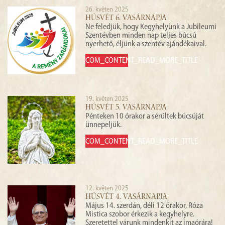
26. květen 2025
HÚSVÉT 6. VASÁRNAPJA
Ne feledjük, hogy Kegyhelyünk a Jubileumi
Szentévben minden nap teljes búcsú
nyerhető, éljünk a szentév ajándékaival.
COM_CONTENT_READ_MORE_TITLE
19. květen 2025
HÚSVÉT 5. VASÁRNAPJA
Pénteken 10 órakor a sérültek búcsúját
ünnepeljük.
COM_CONTENT_READ_MORE_TITLE
12. květen 2025
HÚSVÉT 4. VASÁRNAPJA
Május 14. szerdán, déli 12 órakor, Róza
Mistica szobor érkezik a kegyhelyre.
Szeretettel várunk mindenkit az imaórára!